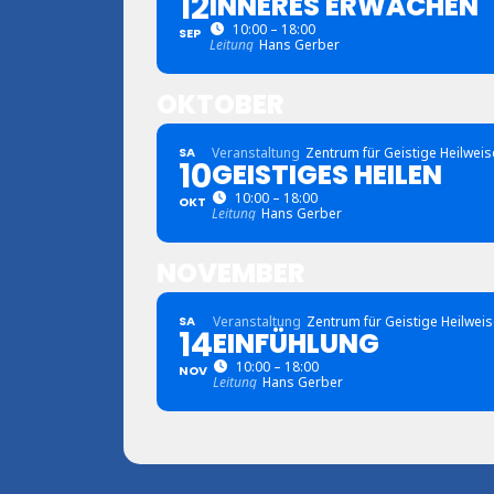
12
INNERES ERWACHEN
10:00 – 18:00
SEP
Leitung
Hans Gerber
OKTOBER
SA
Veranstaltung
Zentrum für Geistige Heilwei
10
GEISTIGES HEILEN
10:00 – 18:00
OKT
Leitung
Hans Gerber
NOVEMBER
SA
Veranstaltung
Zentrum für Geistige Heilwei
14
EINFÜHLUNG
10:00 – 18:00
NOV
Leitung
Hans Gerber