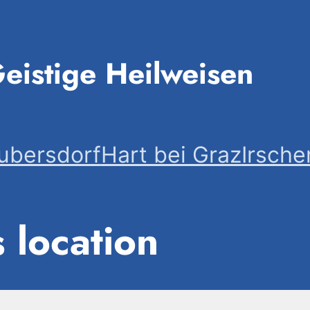
eistige Heilweisen
ubersdorf
Hart bei Graz
Irsche
s location