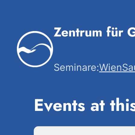
Zentrum für G
Seminare:
Wien
Sa
Events at thi