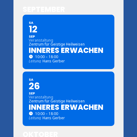
SEPTEMBER
SA
12
SEP
Veranstaltung
Zentrum für Geistige Heilweisen
INNERES ERWACHEN
10:00 – 18:00
Leitung
Hans Gerber
SA
26
SEP
Veranstaltung
Zentrum für Geistige Heilweisen
INNERES ERWACHEN
10:00 – 18:00
Leitung
Hans Gerber
OKTOBER